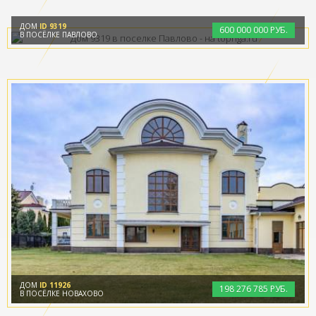
ДОМ
ID 9319
600
000
000 РУБ.
В ПОСЁЛКЕ ПАВЛОВО
ДОМ
ID 11926
198
276
785 РУБ.
В ПОСЁЛКЕ НОВАХОВО