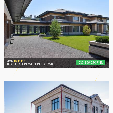
ДОМ
ID 13335
687
899
050 РУБ.
В ПОСЁЛКЕ НИКОЛЬСКАЯ СЛОБОДА