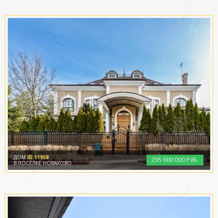
ДОМ
ID 11958
295
000
000 РУБ.
В ПОСЁЛКЕ НОВАХОВО