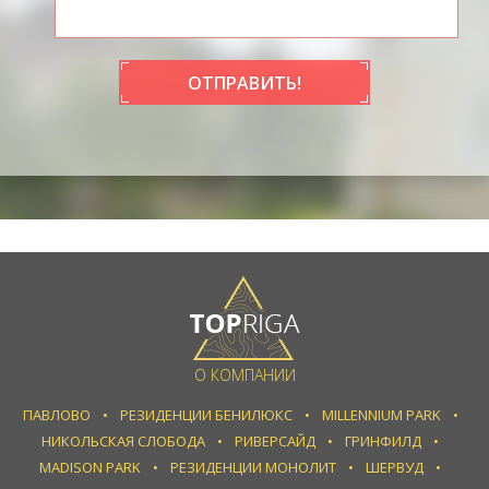
ОТПРАВИТЬ!
О КОМПАНИИ
ПАВЛОВО
РЕЗИДЕНЦИИ БЕНИЛЮКС
MILLENNIUM PARK
НИКОЛЬСКАЯ СЛОБОДА
РИВЕРСАЙД
ГРИНФИЛД
MADISON PARK
РЕЗИДЕНЦИИ МОНОЛИТ
ШЕРВУД