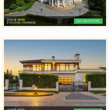
ДОМ
ID 16104
801
200
070 РУБ.
В ПОСЁЛКЕ ГРИНФИЛД
ДОМ
ID 16755