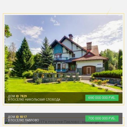
ДОМ
ID 7829
690
000
000 РУБ.
В ПОСЁЛКЕ НИКОЛЬСКАЯ СЛОБОДА
ДОМ
ID 9317
700
000
000 РУБ.
В ПОСЁЛКЕ ПАВЛОВО