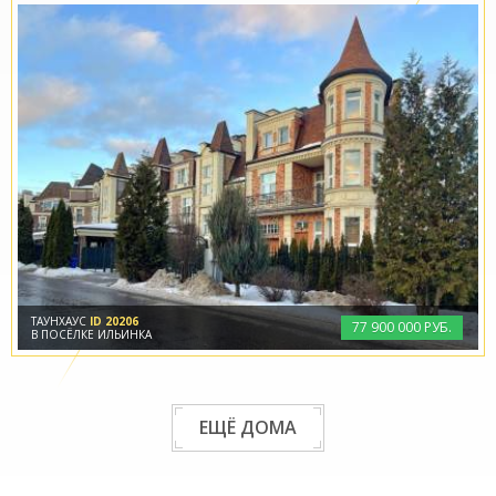
ТАУНХАУС
ID 20206
77
900
000 РУБ.
В ПОСЁЛКЕ ИЛЬИНКА
ЕЩЁ ДОМА