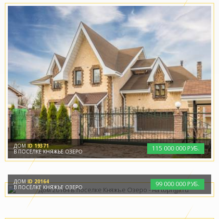
ДОМ
ID 19371
115
000
000 РУБ.
В ПОСЁЛКЕ КНЯЖЬЕ ОЗЕРО
ДОМ
ID 20164
99
000
000 РУБ.
В ПОСЁЛКЕ КНЯЖЬЕ ОЗЕРО