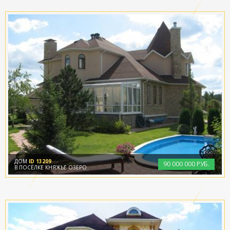
ДОМ
ID 13209
90
000
000 РУБ.
В ПОСЁЛКЕ КНЯЖЬЕ ОЗЕРО