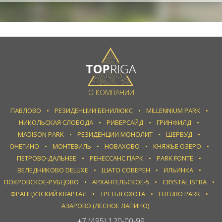
О КОМПАНИИ
ПАВЛОВО
РЕЗИДЕНЦИИ БЕНИЛЮКС
MILLENNIUM PARK
НИКОЛЬСКАЯ СЛОБОДА
РИВЕРСАЙД
ГРИНФИЛД
MADISON PARK
РЕЗИДЕНЦИИ МОНОЛИТ
ШЕРВУД
ОНЕГИНО
МОНТЕВИЛЬ
НОВАХОВО
КНЯЖЬЕ ОЗЕРО
ПЕТРОВО-ДАЛЬНЕЕ
РЕНЕССАНС ПАРК
PARK FONTE
ВЕЛЕДНИКОВО DELUXE
ШАТО СОВЕРЕН
ИЛЬИНКА
ПОКРОВСКОЕ-РУБЦОВО
АРХАНГЕЛЬСКОЕ-5
CRYSTAL ISTRA
ФРАНЦУЗСКИЙ КВАРТАЛ
ТРЕТЬЯ ОХОТА
FUTURO PARK
АЗАРОВО (ЛЕСНОЕ ЛАПИНО)
+7 (495) 120-00-99