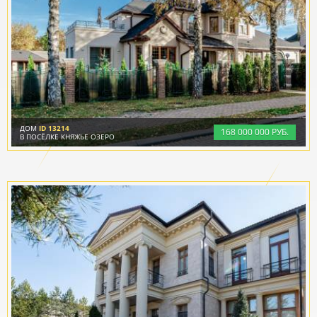
ДОМ
ID 13214
168
000
000 РУБ.
В ПОСЁЛКЕ КНЯЖЬЕ ОЗЕРО