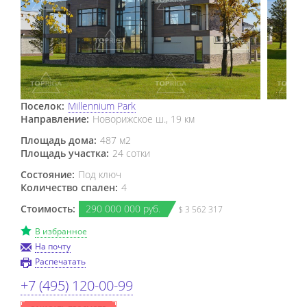
Поселок:
Millennium Park
Направление:
Новорижское ш., 19 км
Площадь дома:
487 м2
Площадь участка:
24 сотки
Состояние:
Под ключ
Количество спален:
4
Стоимость:
290
000
000 руб.
$ 3 562 317
В избранное
На почту
Распечатать
+7 (495) 120-00-99