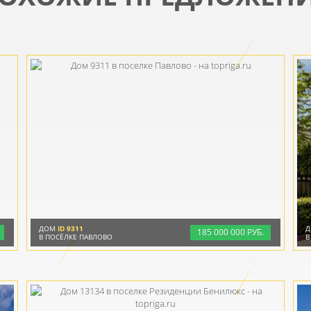
ДОМ
ID 9311
185
000
000 РУБ.
В ПОСЁЛКЕ ПАВЛОВО
В