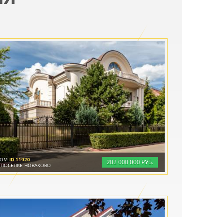
ДОМ
ID 11920
202
000
000 РУБ.
 ПОСЁЛКЕ НОВАХОВО