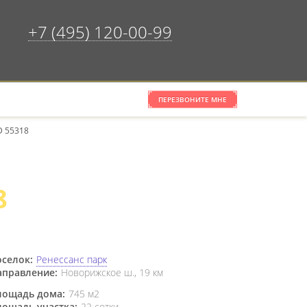
+7 (495) 120-00-99
ПЕРЕЗВОНИТЕ МНЕ
×
ОЧИСТИТЬ СПИСОК
D 55318
8
селок:
Ренессанс парк
аправление:
Новорижское ш., 19 км
лощадь дома:
745 м2
лощадь участка:
22 сотки