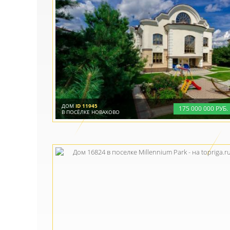
ДОМ
ID 11945
175
000
000 РУБ.
В ПОСЁЛКЕ НОВАХОВО