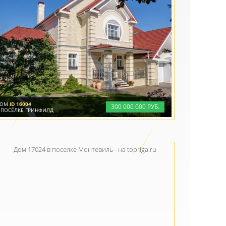
ДОМ
ID 16004
300
000
000 РУБ.
 ПОСЁЛКЕ ГРИНФИЛД