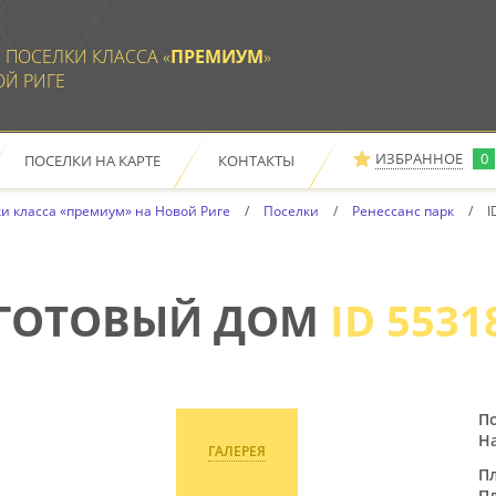
 ПОСЕЛКИ КЛАССА «
ПРЕМИУМ
»
ОЙ РИГЕ
ИЗБРАННОЕ
0
ПОСЕЛКИ НА КАРТЕ
КОНТАКТЫ
Е
ОТПРАВИТЬ НА ПОЧТУ
РАСПЕЧАТАТЬ
ЗАКАЗАТЬ ПРОСМОТР ДОМОВ
и класса «премиум» на Новой Риге
Поселки
Ренессанс парк
I
ПО ВАШЕМУ ЗАПРОСУ
НИЧЕГО НЕ НАЙДЕНО
ГОТОВЫЙ ДОМ
ID 5531
По
Н
ГАЛЕРЕЯ
П
П