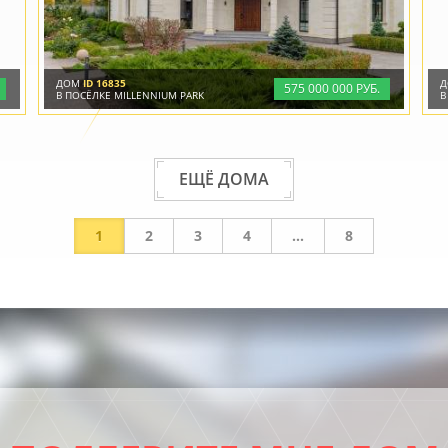
ДОМ
ID 16835
575
000
000 РУБ.
В ПОСЁЛКЕ MILLENNIUM PARK
В
ЕЩЁ ДОМА
1
2
3
4
...
8