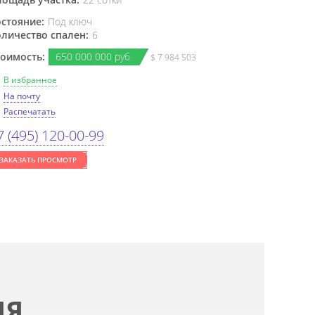
стояние:
Под ключ
личество спален:
6
оимость:
650
000
000 руб.
$ 7 984 503
В избранное
На почту
Распечатать
7 (495) 120-00-99
ЗАКАЗАТЬ ПРОСМОТР
ИЯ