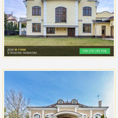
ДОМ
ID 11926
198
276
785 РУБ.
В ПОСЁЛКЕ НОВАХОВО