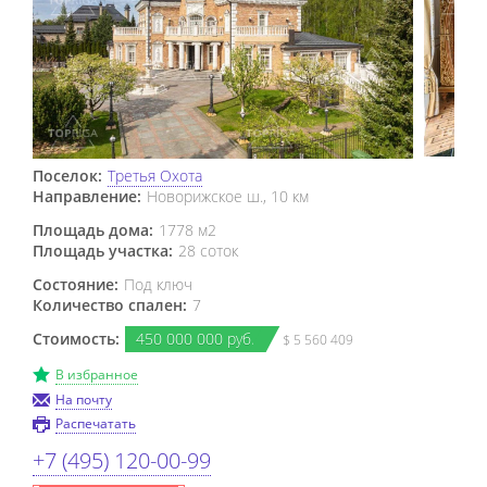
Поселок:
Третья Охота
Направление:
Новорижское ш., 10 км
Площадь дома:
1778 м2
Площадь участка:
28 соток
Состояние:
Под ключ
Количество спален:
7
Стоимость:
450
000
000 руб.
$ 5 560 409
В избранное
На почту
Распечатать
+7 (495) 120-00-99