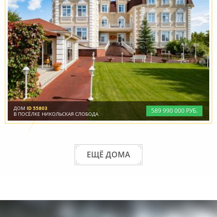
ДОМ
ID 55803
589
990
000 РУБ.
В ПОСЁЛКЕ НИКОЛЬСКАЯ СЛОБОДА
ЕЩЁ ДОМА