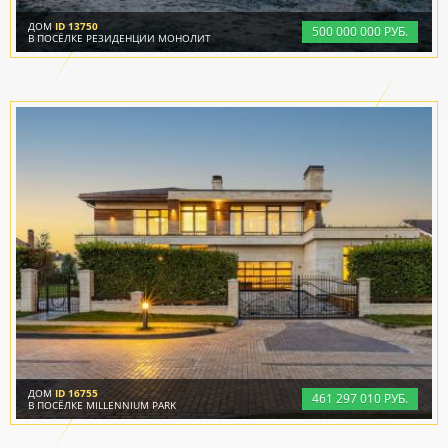
ДОМ
ID 13750
500
000
000 РУБ.
В ПОСЁЛКЕ РЕЗИДЕНЦИИ МОНОЛИТ
ДОМ
ID 16755
461
297
010 РУБ.
В ПОСЁЛКЕ MILLENNIUM PARK