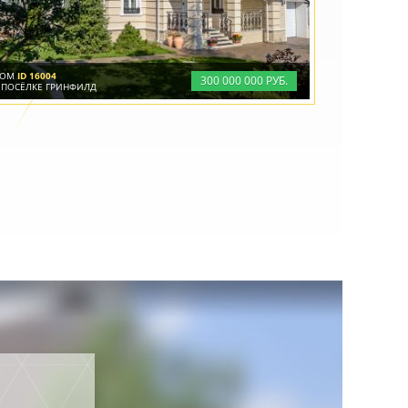
ДОМ
ID 16004
300
000
000 РУБ.
 ПОСЁЛКЕ ГРИНФИЛД