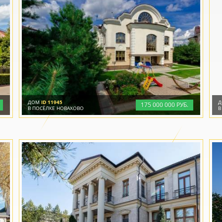
ДОМ
ID 11945
175
000
000 РУБ.
В ПОСЁЛКЕ НОВАХОВО
В