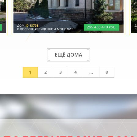
ДОМ
ID 13753
299
438
410 РУБ.
В ПОСЁЛКЕ РЕЗИДЕНЦИИ МОНОЛИТ
В
ЕЩЁ ДОМА
1
2
3
4
...
8