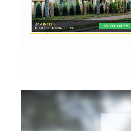
ДОМ
ID 13214
168
000
000 РУБ.
В ПОСЁЛКЕ КНЯЖЬЕ ОЗЕРО