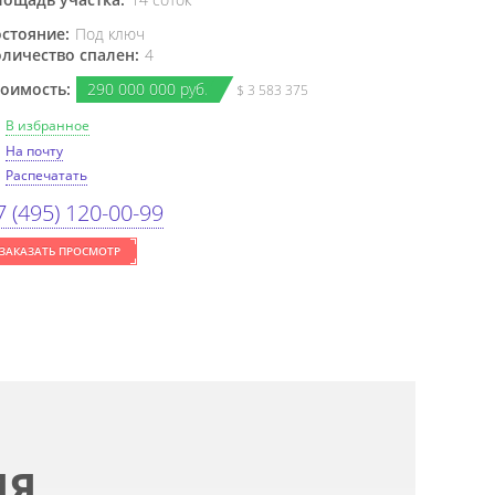
стояние:
Под ключ
личество спален:
4
оимость:
290
000
000 руб.
$ 3 583 375
В избранное
На почту
Распечатать
7 (495) 120-00-99
ЗАКАЗАТЬ ПРОСМОТР
ИЯ