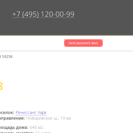
+7 (495) 120-00-99
ПЕРЕЗВОНИТЕ МНЕ
×
ОЧИСТИТЬ СПИСОК
D 59258
8
селок:
Ренессанс парк
аправление:
Новорижское ш., 19 км
лощадь дома:
640 м2
лощадь участка:
14 соток