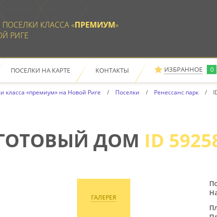
 ПОСЕЛКИ КЛАССА «
ПРЕМИУМ
»
ОЙ РИГЕ
ИЗБРАННОЕ
0
ПОСЕЛКИ НА КАРТЕ
КОНТАКТЫ
Е
ОТПРАВИТЬ НА ПОЧТУ
РАСПЕЧАТАТЬ
ЗАКАЗАТЬ ПРОСМОТР ДОМОВ
и класса «премиум» на Новой Риге
Поселки
Ренессанс парк
I
ПО ВАШЕМУ ЗАПРОСУ
НИЧЕГО НЕ НАЙДЕНО
ГОТОВЫЙ ДОМ
ID 5925
По
Н
ГАЛЕРЕЯ
П
П