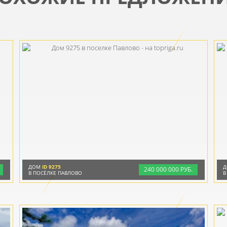
ДОМ
ID 9275
240
000
000 РУБ.
В ПОСЁЛКЕ ПАВЛОВО
В