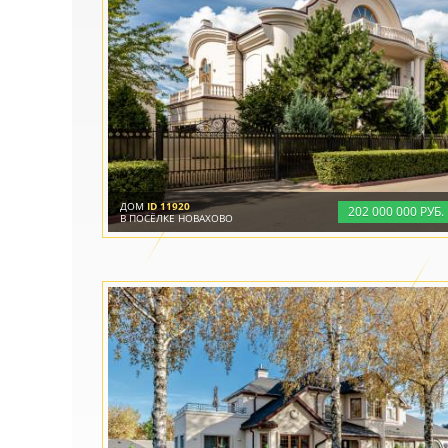
ДОМ
ID 11920
202
000
000 РУБ.
В ПОСЁЛКЕ НОВАХОВО