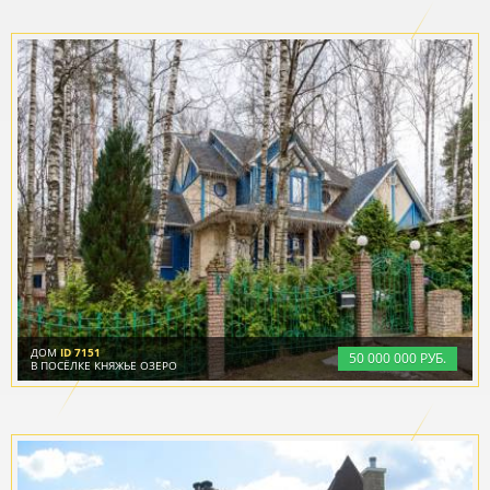
ДОМ
ID 7151
50
000
000 РУБ.
В ПОСЁЛКЕ КНЯЖЬЕ ОЗЕРО