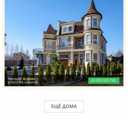
ТАУНХАУС
ID 20395
80
000
000 РУБ.
В ПОСЁЛКЕ ИЛЬИНКА
ЕЩЁ ДОМА