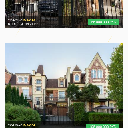
ТАУНХАУС
ID 20239
86
000
000 РУБ.
В ПОСЁЛКЕ ИЛЬИНКА
ТАУНХАУС
ID 20304
108
000
000 РУБ.