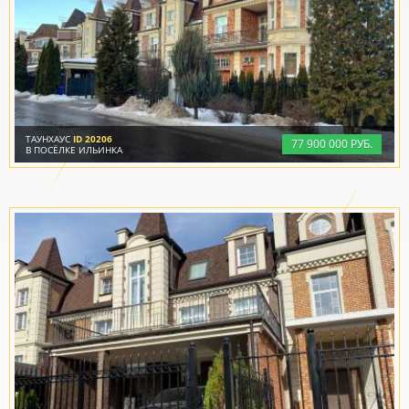
ТАУНХАУС
ID 20206
77
900
000 РУБ.
В ПОСЁЛКЕ ИЛЬИНКА