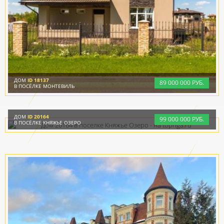
ДОМ
ID 18137
89
000
000 РУБ.
В ПОСЁЛКЕ МОНТЕВИЛЬ
ДОМ
ID 20164
99
000
000 РУБ.
В ПОСЁЛКЕ КНЯЖЬЕ ОЗЕРО