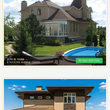
ДОМ
ID 13209
90
000
000 РУБ.
В ПОСЁЛКЕ КНЯЖЬЕ ОЗЕРО