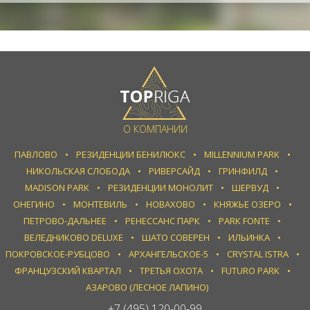
О КОМПАНИИ
ПАВЛОВО
РЕЗИДЕНЦИИ БЕНИЛЮКС
MILLENNIUM PARK
НИКОЛЬСКАЯ СЛОБОДА
РИВЕРСАЙД
ГРИНФИЛД
MADISON PARK
РЕЗИДЕНЦИИ МОНОЛИТ
ШЕРВУД
ОНЕГИНО
МОНТЕВИЛЬ
НОВАХОВО
КНЯЖЬЕ ОЗЕРО
ПЕТРОВО-ДАЛЬНЕЕ
РЕНЕССАНС ПАРК
PARK FONTE
ВЕЛЕДНИКОВО DELUXE
ШАТО СОВЕРЕН
ИЛЬИНКА
ПОКРОВСКОЕ-РУБЦОВО
АРХАНГЕЛЬСКОЕ-5
CRYSTAL ISTRA
ФРАНЦУЗСКИЙ КВАРТАЛ
ТРЕТЬЯ ОХОТА
FUTURO PARK
АЗАРОВО (ЛЕСНОЕ ЛАПИНО)
+7 (495) 120-00-99