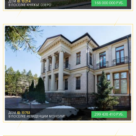
ДОМ
ID 13214
168
000
000 РУБ.
В ПОСЁЛКЕ КНЯЖЬЕ ОЗЕРО
ДОМ
ID 13753
299
438
410 РУБ.
В ПОСЁЛКЕ РЕЗИДЕНЦИИ МОНОЛИТ