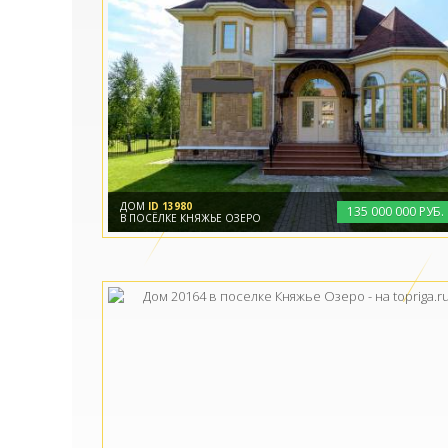
ДОМ
ID 13980
135
000
000 РУБ.
В ПОСЁЛКЕ КНЯЖЬЕ ОЗЕРО