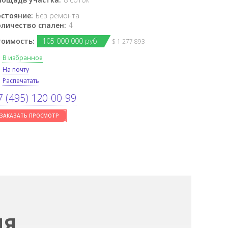
остояние:
Без ремонта
оличество спален:
4
тоимость:
105
000
000 руб.
$ 1 277 893
В избранное
На почту
Распечатать
7 (495) 120-00-99
ЗАКАЗАТЬ ПРОСМОТР
ИЯ