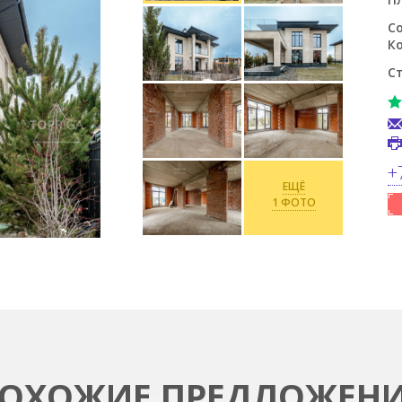
С
К
С
+
ЕЩЁ
1 ФОТО
ОХОЖИЕ ПРЕДЛОЖЕН