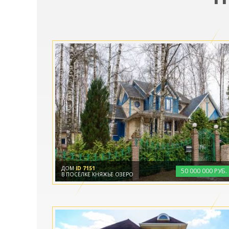
ДОМ
ID 7151
50
000
000 РУБ.
В ПОСЁЛКЕ КНЯЖЬЕ ОЗЕРО