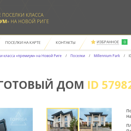
 ПОСЕЛКИ КЛАССА
ИУМ
» НА НОВОЙ РИГЕ
ИЗБРАННОЕ
0
ПОСЕЛКИ НА КАРТЕ
КОНТАКТЫ
Е
ОТПРАВИТЬ НА ПОЧТУ
РАСПЕЧАТАТЬ
ЗАКАЗАТЬ ПРОСМОТР ДОМОВ
и класса «премиум» на Новой Риге
Поселки
Millennium Park
I
ПО ВАШЕМУ ЗАПРОСУ
НИЧЕГО НЕ НАЙДЕНО
ГОТОВЫЙ ДОМ
ID 5798
По
Н
П
П