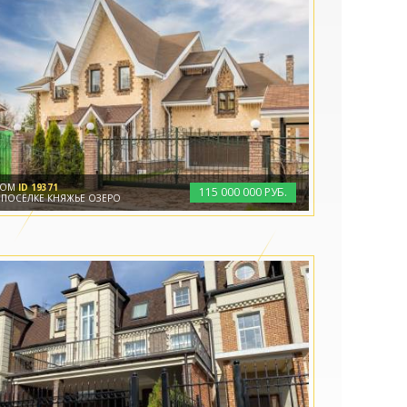
ДОМ
ID 19371
115
000
000 РУБ.
 ПОСЁЛКЕ КНЯЖЬЕ ОЗЕРО