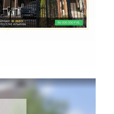
АУНХАУС
ID 20239
86
000
000 РУБ.
 ПОСЁЛКЕ ИЛЬИНКА