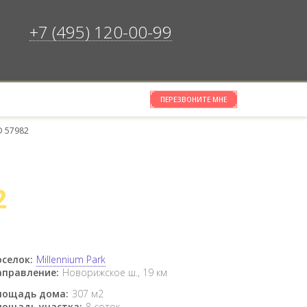
+7 (495) 120-00-99
ПЕРЕЗВОНИТЕ МНЕ
×
ОЧИСТИТЬ СПИСОК
D 57982
2
селок:
Millennium Park
аправление:
Новорижское ш., 19 км
лощадь дома:
307 м2
лощадь участка:
8 соток