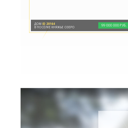
ДОМ
ID 20164
99
000
000 РУБ.
В ПОСЁЛКЕ КНЯЖЬЕ ОЗЕРО