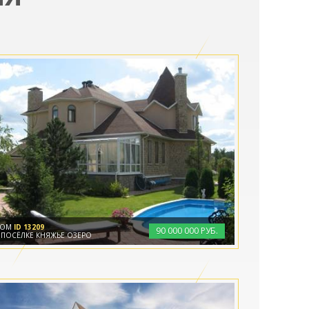
ДОМ
ID 13209
90
000
000 РУБ.
 ПОСЁЛКЕ КНЯЖЬЕ ОЗЕРО