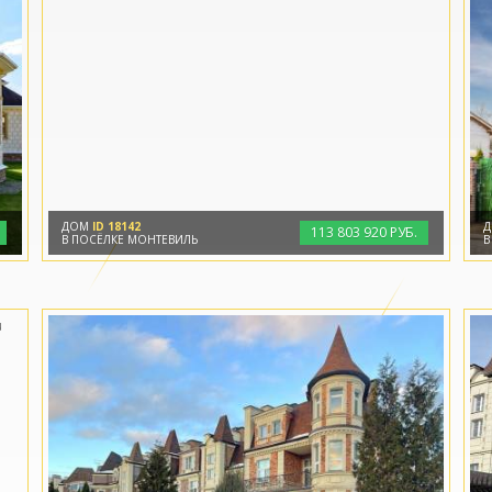
ДОМ
ID 18142
113
803
920 РУБ.
В ПОСЁЛКЕ МОНТЕВИЛЬ
В