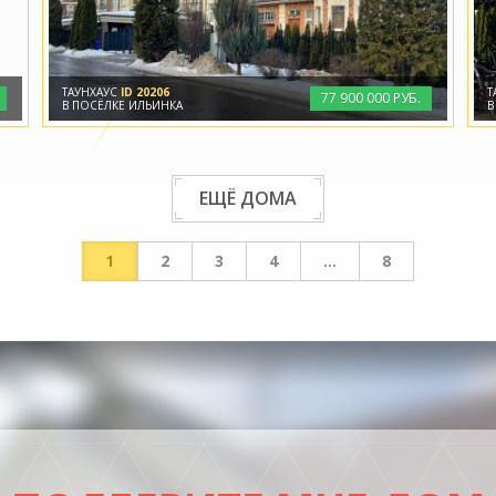
ТАУНХАУС
ID 20206
Т
77
900
000 РУБ.
В ПОСЁЛКЕ ИЛЬИНКА
В
ЕЩЁ ДОМА
1
2
3
4
...
8