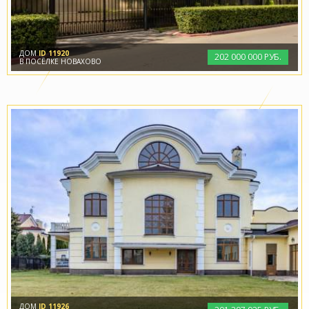
ДОМ
ID 11920
202
000
000 РУБ.
В ПОСЁЛКЕ НОВАХОВО
ДОМ
ID 11926