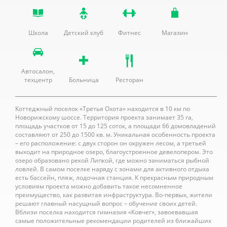
Школа
Детский клуб
Фитнес
Магазин
Автосалон,
техцентр
Больница
Ресторан
Коттеджный поселок «Третья Охота» находится в 10 км по
Новорижскому шоссе. Территория проекта занимает 35 га,
площадь участков от 15 до 125 соток, а площади 66 домовладений
составляют от 250 до 1500 кв. м. Уникальная особенность проекта
– его расположение: с двух сторон он окружен лесом, а третьей
выходит на природное озеро, благоустроенное девелопером. Это
озеро образовано рекой Липкой, где можно заниматься рыбной
ловлей. В самом поселке наряду с зонами для активного отдыха
есть бассейн, пляж, лодочная станция. К прекрасным природным
условиям проекта можно добавить такое несомненное
преимущество, как развитая инфраструктура. Во-первых, жители
решают главный насущный вопрос – обучение своих детей.
Вблизи поселка находится гимназия «Ковчег», завоевавшая
самые положительные рекомендации родителей из ближайших