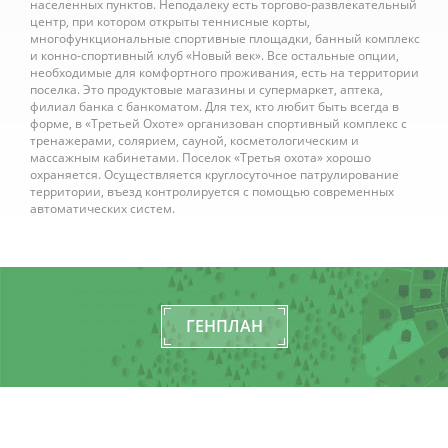
населенных пунктов. Неподалеку есть торгово-развлекательный
центр, при котором открыты теннисные корты,
многофункциональные спортивные площадки, банный комплекс
и конно-спортивный клуб «Новый век». Все остальные опции,
необходимые для комфортного проживания, есть на территории
поселка. Это продуктовые магазины и супермаркет, аптека,
филиал банка с банкоматом. Для тех, кто любит быть всегда в
форме, в «Третьей Охоте» организован спортивный комплекс с
тренажерами, солярием, сауной, косметологическим и
массажным кабинетами. Поселок «Третья охота» хорошо
охраняется. Осуществляется круглосуточное патрулирование
территории, въезд контролируется с помощью современных
автоматических систем.
ГЕНПЛАН