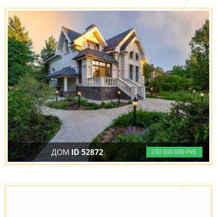
ДОМ
ID 52872
230
000
000 РУБ.
В ПОСЁЛКЕ ТРЕТЬЯ ОХОТА