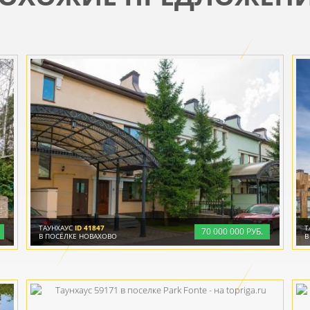
ТАУНХАУС
ID 41847
Т
70
000
000 РУБ.
В ПОСЁЛКЕ НОВАХОВО
В