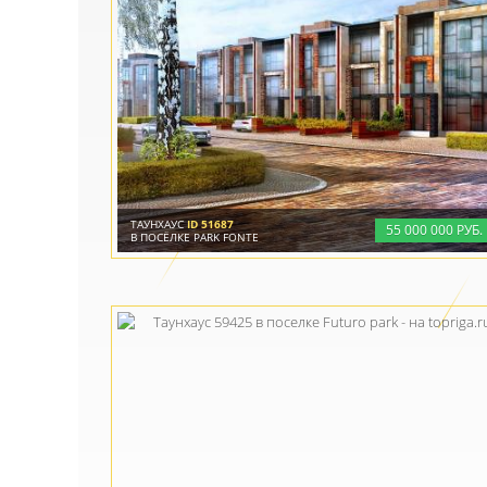
ТАУНХАУС
ID 51687
55
000
000 РУБ.
В ПОСЁЛКЕ PARK FONTE