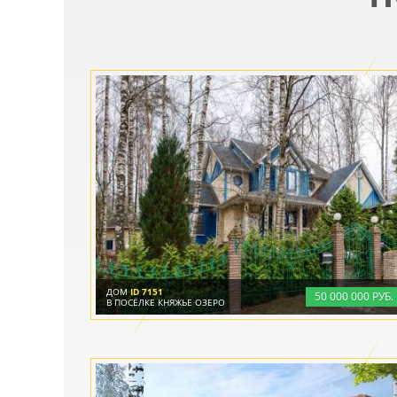
ДОМ
ID 7151
50
000
000 РУБ.
В ПОСЁЛКЕ КНЯЖЬЕ ОЗЕРО