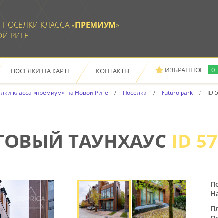
 ПОСЕЛКИ КЛАССА «
ПРЕМИУМ
»
ОЙ РИГЕ
ИЗБРАННОЕ
0
ПОСЕЛКИ НА КАРТЕ
КОНТАКТЫ
Е
ОТПРАВИТЬ НА ПОЧТУ
РАСПЕЧАТАТЬ
ЗАКАЗАТЬ ПРОСМОТР ДОМОВ
лки класса «премиум» на Новой Риге
Поселки
Futuro park
ID 
ПО ВАШЕМУ ЗАПРОСУ
НИЧЕГО НЕ НАЙДЕНО
ТОВЫЙ ТАУНХАУС
ID 5
По
Н
П
П