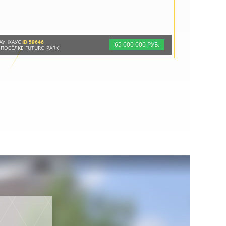
АУНХАУС
ID 59646
65
000
000 РУБ.
 ПОСЁЛКЕ FUTURO PARK