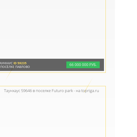
АУНХАУС
ID 59235
66
000
000 РУБ.
 ПОСЁЛКЕ ПАВЛОВО