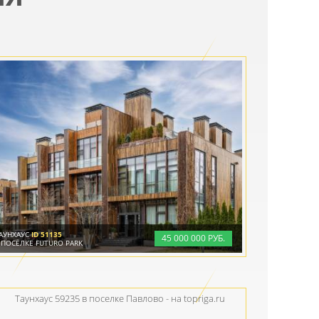
АУНХАУС
ID 51135
45
000
000 РУБ.
 ПОСЁЛКЕ FUTURO PARK