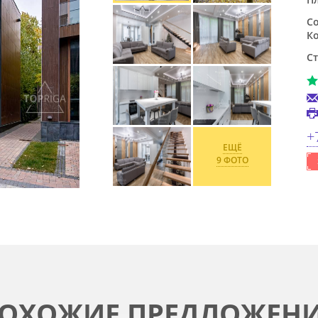
Со
Ко
Ст
+
ЕЩЁ
9 ФОТО
ОХОЖИЕ ПРЕДЛОЖЕН