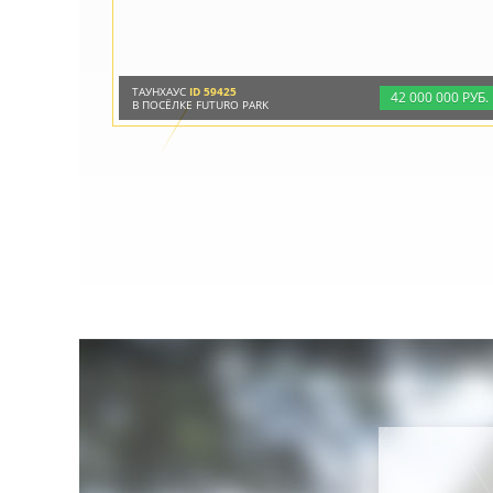
ТАУНХАУС
ID 59425
42
000
000 РУБ.
В ПОСЁЛКЕ FUTURO PARK