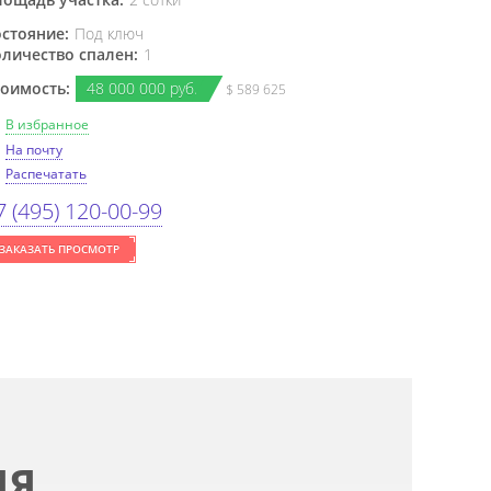
стояние:
Под ключ
личество спален:
1
оимость:
48
000
000 руб.
$ 589 625
В избранное
На почту
Распечатать
7 (495) 120-00-99
ЗАКАЗАТЬ ПРОСМОТР
ИЯ