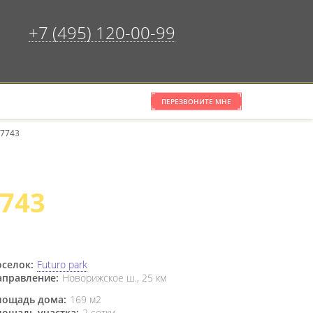
+7 (495) 120-00-99
ПЕРЕЗВОНИТЕ МНЕ
×
ОЧИСТИТЬ СПИСОК
57743
7743
селок:
Futuro park
аправление:
Новорижское ш., 25 км
лощадь дома:
169 м2
лощадь участка:
2 сотки