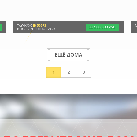
ТАУНХАУС
ID 59573
Т
32
500
000 РУБ.
В ПОСЁЛКЕ FUTURO PARK
В
ЕЩЁ ДОМА
1
2
3