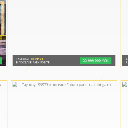
ТАУНХАУС
ID 59171
Т
55
666
666 РУБ.
В ПОСЁЛКЕ PARK FONTE
В