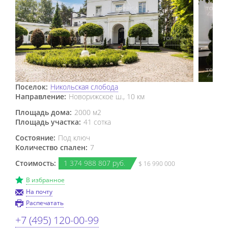
Поселок:
Никольская слобода
Направление:
Новорижское ш., 10 км
Площадь дома:
2000 м2
Площадь участка:
41 сотка
Состояние:
Под ключ
Количество спален:
7
Стоимость:
1
374
988
807 руб.
$ 16 990 000
В избранное
На почту
Распечатать
+7 (495) 120-00-99