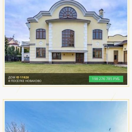
ДОМ
ID 11926
198
276
785 РУБ.
В ПОСЁЛКЕ НОВАХОВО