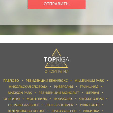
ОТПРАВИТЬ!
О КОМПАНИИ
ПАВЛОВО
РЕЗИДЕНЦИИ БЕНИЛЮКС
MILLENNIUM PARK
НИКОЛЬСКАЯ СЛОБОДА
РИВЕРСАЙД
ГРИНФИЛД
MADISON PARK
РЕЗИДЕНЦИИ МОНОЛИТ
ШЕРВУД
ОНЕГИНО
МОНТЕВИЛЬ
НОВАХОВО
КНЯЖЬЕ ОЗЕРО
ПЕТРОВО-ДАЛЬНЕЕ
РЕНЕССАНС ПАРК
PARK FONTE
ВЕЛЕДНИКОВО DELUXE
ШАТО СОВЕРЕН
ИЛЬИНКА