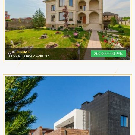
ДОМ
ID 56653
260
000
000 РУБ.
В ПОСЁЛКЕ ШАТО СОВЕРЕН