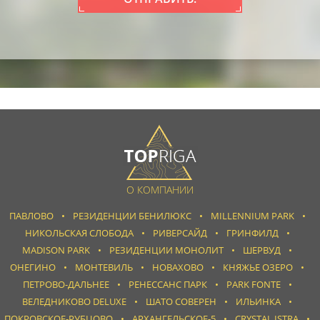
О КОМПАНИИ
ПАВЛОВО
РЕЗИДЕНЦИИ БЕНИЛЮКС
MILLENNIUM PARK
НИКОЛЬСКАЯ СЛОБОДА
РИВЕРСАЙД
ГРИНФИЛД
MADISON PARK
РЕЗИДЕНЦИИ МОНОЛИТ
ШЕРВУД
ОНЕГИНО
МОНТЕВИЛЬ
НОВАХОВО
КНЯЖЬЕ ОЗЕРО
ПЕТРОВО-ДАЛЬНЕЕ
РЕНЕССАНС ПАРК
PARK FONTE
ВЕЛЕДНИКОВО DELUXE
ШАТО СОВЕРЕН
ИЛЬИНКА
ПОКРОВСКОЕ-РУБЦОВО
АРХАНГЕЛЬСКОЕ-5
CRYSTAL ISTRA