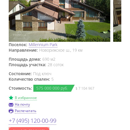
Поселок:
Millennium Park
Направление:
Новорижское ш., 19 км
Площадь дома:
690 м2
Площадь участка:
28 соток
Состояние:
Под ключ
Количество спален:
5
Стоимость:
575
000
000 руб.
$ 7 104 967
В избранное
На почту
Распечатать
+7 (495) 120-00-99