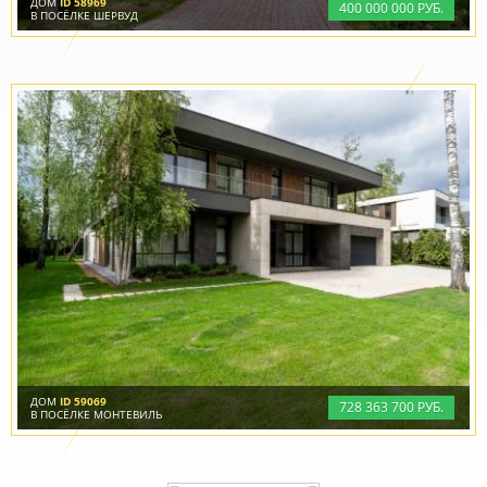
ДОМ
ID 58969
400
000
000 РУБ.
В ПОСЁЛКЕ ШЕРВУД
ДОМ
ID 59069
728
363
700 РУБ.
В ПОСЁЛКЕ МОНТЕВИЛЬ