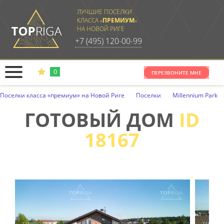
ЛУЧШИЕ ПОСЕЛКИ
КЛАССА «
ПРЕМИУМ
»
НА НОВОЙ РИГЕ
+7 (495) 120-00-99
0
ПЕРЕЗВОНИТЕ МНЕ
ОТКРЫТЬ В НОВОМ ОКНЕ
ОТПРАВИТЬ НА ПОЧТУ
РАСПЕЧАТ
Поселки класса «премиум» на Новой Риге
Поселки
Millennium Park
ВЫБРАТЬ ПОСЁЛОК
ПО ВАШЕМУ ЗАПРОСУ
ГОТОВЫЙ ДОМ
ID
НИЧЕГО НЕ НАЙДЕНО
ГОТОВЫЕ ДОМА
18167
ПОСЕЛКИ НА КАРТЕ
КОНТАКТЫ