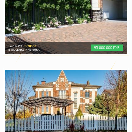
ТАУНХАУС
ID 20308
95
000
000 РУБ.
В ПОСЁЛКЕ ИЛЬИНКА