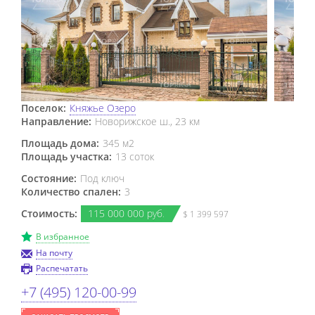
Поселок:
Княжье Озеро
Направление:
Новорижское ш., 23 км
Площадь дома:
345 м2
Площадь участка:
13 соток
Состояние:
Под ключ
Количество спален:
3
Стоимость:
115
000
000 руб.
$ 1 399 597
В избранное
На почту
Распечатать
+7 (495) 120-00-99