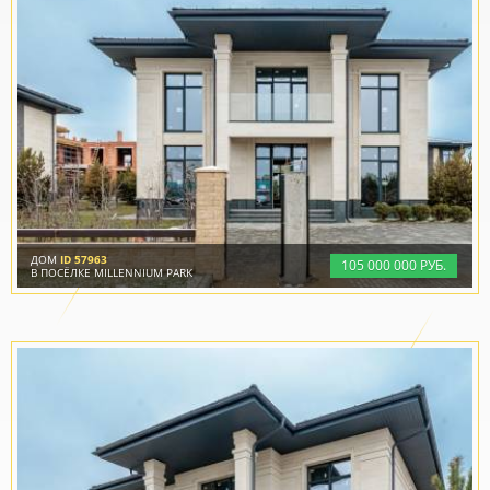
ДОМ
ID 57963
105
000
000 РУБ.
В ПОСЁЛКЕ MILLENNIUM PARK