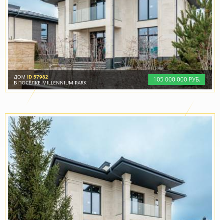
ДОМ
ID 57982
105
000
000 РУБ.
В ПОСЁЛКЕ MILLENNIUM PARK