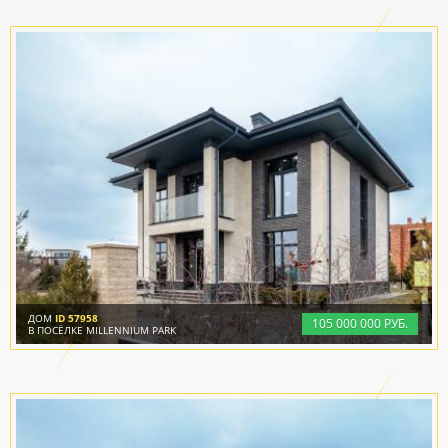
ДОМ
ID 57958
105
000
000 РУБ.
В ПОСЁЛКЕ MILLENNIUM PARK