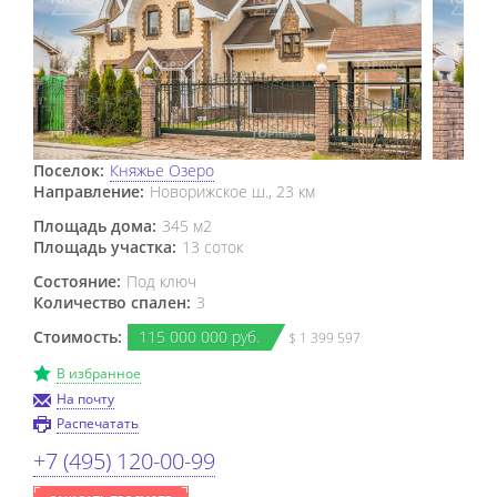
Поселок:
Княжье Озеро
Направление:
Новорижское ш., 23 км
Площадь дома:
345 м2
Площадь участка:
13 соток
Состояние:
Под ключ
Количество спален:
3
Стоимость:
115
000
000 руб.
$ 1 399 597
В избранное
На почту
Распечатать
+7 (495) 120-00-99